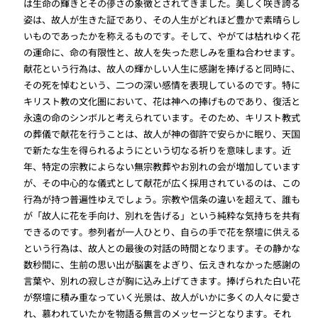
は生命の輝きとその儚さの象徴とされてきました。美しく咲き誇る
姿は、故人が生きた証であり、その人生がどれほど豊かで素晴らし
いものであったかを称えるものです。そして、やがては枯れゆく花
の運命に、命の有限性と、故人を失った悲しみを重ね合わせます。
献花という行為は、故人の輝かしい人生に感謝を捧げると同時に、
その死を悼むという、二つの深い感情を表現しているのです。特に
キリスト教の文化圏において、花は神への捧げものであり、復活と
永遠の命のシンボルと考えられています。そのため、キリスト教式
の葬儀で献花を行うことは、故人が神の御許で安らかに眠り、天国
で新たな生を得られるようにという切なる祈りを意味します。近
年、特定の宗教によらない無宗教葬やお別れの会が増加しています
が、その中心的な儀式として献花が広く採用されているのは、この
行為が持つ普遍性ゆえでしょう。宗教や信条の違いを超えて、誰も
が「故人に花を手向け、別れを告げる」という純粋な気持ちを共有
できるのです。参列者が一人ひとり、自らの手で花を祭壇に供える
という行為は、故人との最後の対話の時間となります。その静かな
数秒間に、生前の思い出が脳裏をよぎり、伝えきれなかった感謝の
言葉や、別れの寂しさが胸に込み上げてきます。捧げられた白い花
が祭壇に積み重なっていく光景は、故人がいかに多くの人々に愛さ
れ、慕われていたかを物語る無言のメッセージとなります。それ