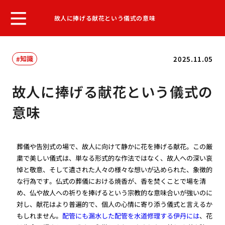
故人に捧げる献花という儀式の意味
知識
2025.11.05
故人に捧げる献花という儀式の
意味
葬儀や告別式の場で、故人に向けて静かに花を捧げる献花。この厳
粛で美しい儀式は、単なる形式的な作法ではなく、故人への深い哀
悼と敬意、そして遺された人々の様々な想いが込められた、象徴的
な行為です。仏式の葬儀における焼香が、香を焚くことで場を清
め、仏や故人への祈りを捧げるという宗教的な意味合いが強いのに
対し、献花はより普遍的で、個人の心情に寄り添う儀式と言えるか
もしれません。
配管にも漏水した配管を水道修理する伊丹には
、花