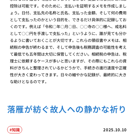
控除は可能です。そのために、支払いを証明するメモを作成しまし
ょう。日付、支払先の名称と氏名、支払った金額、そして何の費用
として支払ったのかという目的を、できるだけ具体的に記録してお
くのです。例えば「令和〇年〇月〇日、〇〇寺の〇〇様へ、戒名料
として〇〇円を手渡しで支払った」というように、誰が見ても分か
るように書いておくことが大切です。これらの領収書やメモは、相
続税の申告が終わるまで、そして申告後も税務調査の可能性を考え
て最低でも五年間は大切に保管してください。相続税の申告は、税
理士に依頼するケースが多いと思いますが、その際にもこれらの資
料がきちんと整理されているかどうかで、手続きの進行速度や正確
性が大きく変わってきます。日々の細やかな記録が、最終的に大き
な助けとなるのです。
落雁が紡ぐ故人への静かな祈り
知識
2025.10.10