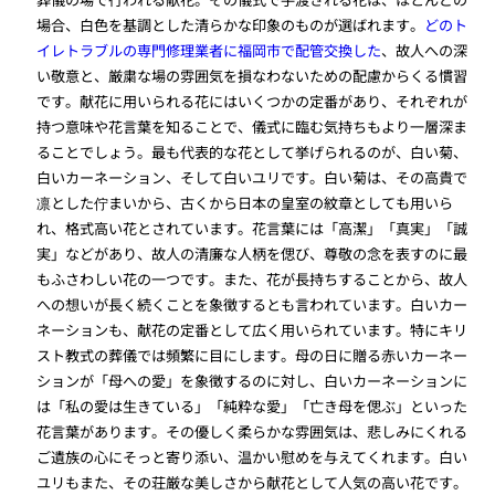
場合、白色を基調とした清らかな印象のものが選ばれます。
どのト
イレトラブルの専門修理業者に福岡市で配管交換した
、故人への深
い敬意と、厳粛な場の雰囲気を損なわないための配慮からくる慣習
です。献花に用いられる花にはいくつかの定番があり、それぞれが
持つ意味や花言葉を知ることで、儀式に臨む気持ちもより一層深ま
ることでしょう。最も代表的な花として挙げられるのが、白い菊、
白いカーネーション、そして白いユリです。白い菊は、その高貴で
凛とした佇まいから、古くから日本の皇室の紋章としても用いら
れ、格式高い花とされています。花言葉には「高潔」「真実」「誠
実」などがあり、故人の清廉な人柄を偲び、尊敬の念を表すのに最
もふさわしい花の一つです。また、花が長持ちすることから、故人
への想いが長く続くことを象徴するとも言われています。白いカー
ネーションも、献花の定番として広く用いられています。特にキリ
スト教式の葬儀では頻繁に目にします。母の日に贈る赤いカーネー
ションが「母への愛」を象徴するのに対し、白いカーネーションに
は「私の愛は生きている」「純粋な愛」「亡き母を偲ぶ」といった
花言葉があります。その優しく柔らかな雰囲気は、悲しみにくれる
ご遺族の心にそっと寄り添い、温かい慰めを与えてくれます。白い
ユリもまた、その荘厳な美しさから献花として人気の高い花です。