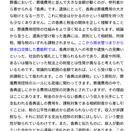
葬儀において、葬儀費用と並んで大きな金額が動くのが、参列者か
ら寄せられる「香典」です。遺族にとって、香典は葬儀費用の大き
な助けとなる一方で、これに税金はかかるのかという疑問を持つ方
も少なくありません。この香典と税金の関係を正しく理解すること
は、葬儀費用控除の仕組みをより深く知る上でも役立ちます。結論
から言うと、遺族が受け取った香典には、原則として相続税、所得
税、贈与税のいずれも課税されません。
ここから排水管つまりから
排水口交換した豊能町では
、香典が故人への弔意や遺族への見舞い
といった、社会的な儀礼として贈られるものであり、遺産や所得、
あるいは贈与といった税法上の財産とは性質が異なると考えられて
いるためです。常識的な範囲の金額であれば、いくら受け取っても
非課税として扱われます。この「香典は非課税」という原則が、葬
儀費用控除のルールにも密接に関わってきます。葬儀費用の中で、
香典返しにかかる費用は控除の対象外とされていますが、その理由
はここにあります。税金のかからない香典という収入を元手にして
支払われる香典返しの費用を、課税対象である相続財産から差し引
くことは、税の公平性の観点から認められないのです。収入が非課
税なら、それに対応する支出も控除の対象にはしない、という整合
性が取られているわけです。また、香典と似たものに、故人が勤め
ていた会社などから遺族に支払われる「弔慰金」があります。この