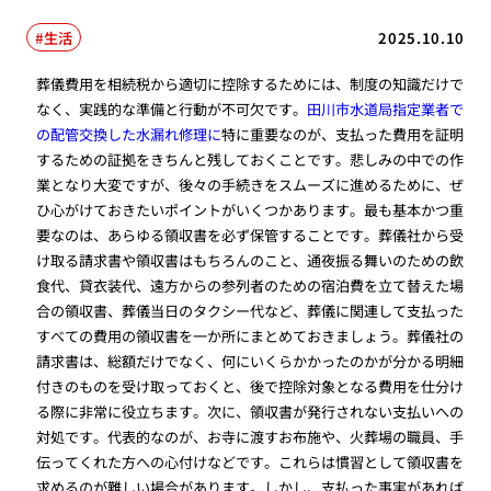
生活
2025.10.10
葬儀費用を相続税から適切に控除するためには、制度の知識だけで
なく、実践的な準備と行動が不可欠です。
田川市水道局指定業者で
の配管交換した水漏れ修理に
特に重要なのが、支払った費用を証明
するための証拠をきちんと残しておくことです。悲しみの中での作
業となり大変ですが、後々の手続きをスムーズに進めるために、ぜ
ひ心がけておきたいポイントがいくつかあります。最も基本かつ重
要なのは、あらゆる領収書を必ず保管することです。葬儀社から受
け取る請求書や領収書はもちろんのこと、通夜振る舞いのための飲
食代、貸衣装代、遠方からの参列者のための宿泊費を立て替えた場
合の領収書、葬儀当日のタクシー代など、葬儀に関連して支払った
すべての費用の領収書を一か所にまとめておきましょう。葬儀社の
請求書は、総額だけでなく、何にいくらかかったのかが分かる明細
付きのものを受け取っておくと、後で控除対象となる費用を仕分け
る際に非常に役立ちます。次に、領収書が発行されない支払いへの
対処です。代表的なのが、お寺に渡すお布施や、火葬場の職員、手
伝ってくれた方への心付けなどです。これらは慣習として領収書を
求めるのが難しい場合があります。しかし、支払った事実があれば