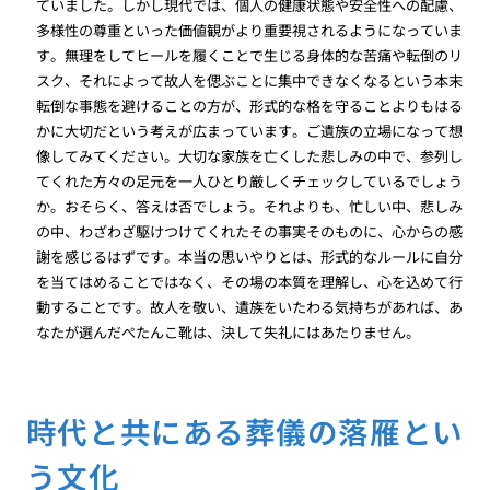
ていました。しかし現代では、個人の健康状態や安全性への配慮、
多様性の尊重といった価値観がより重要視されるようになっていま
す。無理をしてヒールを履くことで生じる身体的な苦痛や転倒のリ
スク、それによって故人を偲ぶことに集中できなくなるという本末
転倒な事態を避けることの方が、形式的な格を守ることよりもはる
かに大切だという考えが広まっています。ご遺族の立場になって想
像してみてください。大切な家族を亡くした悲しみの中で、参列し
てくれた方々の足元を一人ひとり厳しくチェックしているでしょう
か。おそらく、答えは否でしょう。それよりも、忙しい中、悲しみ
の中、わざわざ駆けつけてくれたその事実そのものに、心からの感
謝を感じるはずです。本当の思いやりとは、形式的なルールに自分
を当てはめることではなく、その場の本質を理解し、心を込めて行
動することです。故人を敬い、遺族をいたわる気持ちがあれば、あ
なたが選んだぺたんこ靴は、決して失礼にはあたりません。
時代と共にある葬儀の落雁とい
う文化