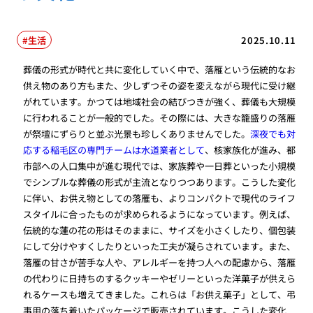
生活
2025.10.11
葬儀の形式が時代と共に変化していく中で、落雁という伝統的なお
供え物のあり方もまた、少しずつその姿を変えながら現代に受け継
がれています。かつては地域社会の結びつきが強く、葬儀も大規模
に行われることが一般的でした。その際には、大きな籠盛りの落雁
が祭壇にずらりと並ぶ光景も珍しくありませんでした。
深夜でも対
応する稲毛区の専門チームは水道業者として
、核家族化が進み、都
市部への人口集中が進む現代では、家族葬や一日葬といった小規模
でシンプルな葬儀の形式が主流となりつつあります。こうした変化
に伴い、お供え物としての落雁も、よりコンパクトで現代のライフ
スタイルに合ったものが求められるようになっています。例えば、
伝統的な蓮の花の形はそのままに、サイズを小さくしたり、個包装
にして分けやすくしたりといった工夫が凝らされています。また、
落雁の甘さが苦手な人や、アレルギーを持つ人への配慮から、落雁
の代わりに日持ちのするクッキーやゼリーといった洋菓子が供えら
れるケースも増えてきました。これらは「お供え菓子」として、弔
事用の落ち着いたパッケージで販売されています。こうした変化