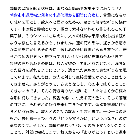
葬儀の祭壇を彩る落雁は、単なる装飾品やお菓子ではありません。
朝倉市水道局指定業者の水道修理から配管に交換し
、言葉にならな
い想いを形にし、故人へと届けるための、静かで敬虔な祈りの媒体
です。米の粉と砂糖という、極めて素朴な材料から作られるこの干
菓子は、そのシンプルさゆえに、人々の純粋な弔意を映し出す鏡の
ような存在と言えるかもしれません。蓮の花の形は、泥水から清ら
かな花を咲かせるその姿に、苦しみの多い現世から解き放たれ、安
らかな仏の世界へと旅立ってほしいという願いを重ね合わせます。
果物の盛り合わせの形は、故人が彼の世で飢えることなく、満ち足
りた日々を送れるようにという、遺された家族の切実な祈りを表現
しています。私たちは、故人に対して直接言葉をかけることはもう
できません。ありがとうも、さようならも、心の中で呟くことしか
できないのです。そんな行き場のない想いを、人々は古くから様々
な形に託してきました。線香の煙に、供える花の色に、そして落雁
の甘さに、それぞれの祈りを乗せてきたのです。落雁を祭壇に供え
るという行為は、故人との対話の試みとも言えます。一つ一つの落
雁が、参列者一人ひとりの「どうか安らかに」という声なき声の結
晶なのです。そして、葬儀が終わった後、そのお下がりをいただく
ことで、対話は完結します。故人からの「ありがとう」という返事