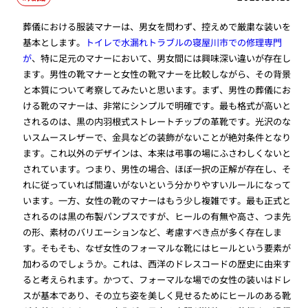
葬儀における服装マナーは、男女を問わず、控えめで厳粛な装いを
基本とします。
トイレで水漏れトラブルの寝屋川市での修理専門
が
、特に足元のマナーにおいて、男女間には興味深い違いが存在し
ます。男性の靴マナーと女性の靴マナーを比較しながら、その背景
と本質について考察してみたいと思います。まず、男性の葬儀にお
ける靴のマナーは、非常にシンプルで明確です。最も格式が高いと
されるのは、黒の内羽根式ストレートチップの革靴です。光沢のな
いスムースレザーで、金具などの装飾がないことが絶対条件となり
ます。これ以外のデザインは、本来は弔事の場にふさわしくないと
されています。つまり、男性の場合、ほぼ一択の正解が存在し、そ
れに従っていれば間違いがないという分かりやすいルールになって
います。一方、女性の靴のマナーはもう少し複雑です。最も正式と
されるのは黒の布製パンプスですが、ヒールの有無や高さ、つま先
の形、素材のバリエーションなど、考慮すべき点が多く存在しま
す。そもそも、なぜ女性のフォーマルな靴にはヒールという要素が
加わるのでしょうか。これは、西洋のドレスコードの歴史に由来す
ると考えられます。かつて、フォーマルな場での女性の装いはドレ
スが基本であり、その立ち姿を美しく見せるためにヒールのある靴