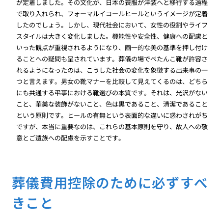
が定着しました。その文化が、日本の喪服が洋装へと移行する過程
で取り入れられ、フォーマルイコールヒールというイメージが定着
したのでしょう。しかし、現代社会において、女性の役割やライフ
スタイルは大きく変化しました。機能性や安全性、健康への配慮と
いった観点が重視されるようになり、画一的な美の基準を押し付け
ることへの疑問も呈されています。葬儀の場でぺたんこ靴が許容さ
れるようになったのは、こうした社会の変化を象徴する出来事の一
つと言えます。男女の靴マナーを比較して見えてくるのは、どちら
にも共通する弔事における靴選びの本質です。それは、光沢がない
こと、華美な装飾がないこと、色は黒であること、清潔であること
という原則です。ヒールの有無という表面的な違いに惑わされがち
ですが、本当に重要なのは、これらの基本原則を守り、故人への敬
意とご遺族への配慮を示すことです。
葬儀費用控除のために必ずすべ
きこと