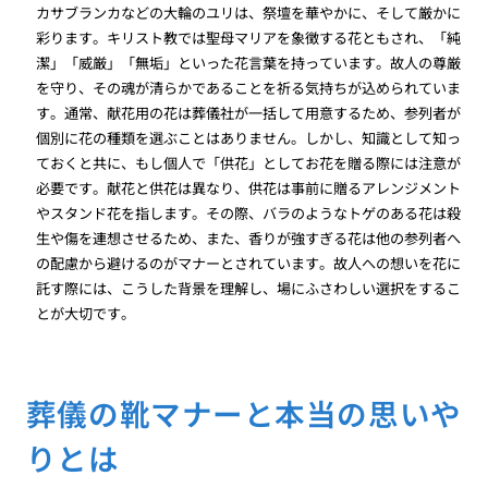
カサブランカなどの大輪のユリは、祭壇を華やかに、そして厳かに
彩ります。キリスト教では聖母マリアを象徴する花ともされ、「純
潔」「威厳」「無垢」といった花言葉を持っています。故人の尊厳
を守り、その魂が清らかであることを祈る気持ちが込められていま
す。通常、献花用の花は葬儀社が一括して用意するため、参列者が
個別に花の種類を選ぶことはありません。しかし、知識として知っ
ておくと共に、もし個人で「供花」としてお花を贈る際には注意が
必要です。献花と供花は異なり、供花は事前に贈るアレンジメント
やスタンド花を指します。その際、バラのようなトゲのある花は殺
生や傷を連想させるため、また、香りが強すぎる花は他の参列者へ
の配慮から避けるのがマナーとされています。故人への想いを花に
託す際には、こうした背景を理解し、場にふさわしい選択をするこ
とが大切です。
葬儀の靴マナーと本当の思いや
りとは