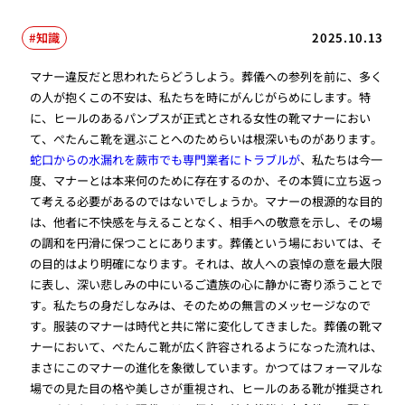
知識
2025.10.13
マナー違反だと思われたらどうしよう。葬儀への参列を前に、多く
の人が抱くこの不安は、私たちを時にがんじがらめにします。特
に、ヒールのあるパンプスが正式とされる女性の靴マナーにおい
て、ぺたんこ靴を選ぶことへのためらいは根深いものがあります。
蛇口からの水漏れを蕨市でも専門業者にトラブルが
、私たちは今一
度、マナーとは本来何のために存在するのか、その本質に立ち返っ
て考える必要があるのではないでしょうか。マナーの根源的な目的
は、他者に不快感を与えることなく、相手への敬意を示し、その場
の調和を円滑に保つことにあります。葬儀という場においては、そ
の目的はより明確になります。それは、故人への哀悼の意を最大限
に表し、深い悲しみの中にいるご遺族の心に静かに寄り添うことで
す。私たちの身だしなみは、そのための無言のメッセージなので
す。服装のマナーは時代と共に常に変化してきました。葬儀の靴マ
ナーにおいて、ぺたんこ靴が広く許容されるようになった流れは、
まさにこのマナーの進化を象徴しています。かつてはフォーマルな
場での見た目の格や美しさが重視され、ヒールのある靴が推奨され