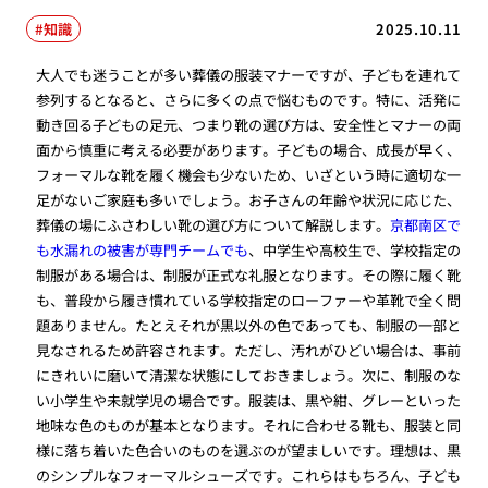
知識
2025.10.11
大人でも迷うことが多い葬儀の服装マナーですが、子どもを連れて
参列するとなると、さらに多くの点で悩むものです。特に、活発に
動き回る子どもの足元、つまり靴の選び方は、安全性とマナーの両
面から慎重に考える必要があります。子どもの場合、成長が早く、
フォーマルな靴を履く機会も少ないため、いざという時に適切な一
足がないご家庭も多いでしょう。お子さんの年齢や状況に応じた、
葬儀の場にふさわしい靴の選び方について解説します。
京都南区で
も水漏れの被害が専門チームでも
、中学生や高校生で、学校指定の
制服がある場合は、制服が正式な礼服となります。その際に履く靴
も、普段から履き慣れている学校指定のローファーや革靴で全く問
題ありません。たとえそれが黒以外の色であっても、制服の一部と
見なされるため許容されます。ただし、汚れがひどい場合は、事前
にきれいに磨いて清潔な状態にしておきましょう。次に、制服のな
い小学生や未就学児の場合です。服装は、黒や紺、グレーといった
地味な色のものが基本となります。それに合わせる靴も、服装と同
様に落ち着いた色合いのものを選ぶのが望ましいです。理想は、黒
のシンプルなフォーマルシューズです。これらはもちろん、子ども