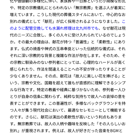
化や価値観の多様化に伴い、家族葬や一日葬といった小規模な形式
や、特定の宗教儀礼にとらわれない「無宗教葬」を選ぶ人が着実に
増えています。こうした現代の葬儀スタイルにおいて、中心的なお
別れの儀式として「献花」が広く採用されるようになりました。
こ
のように配管交換しても水漏れ修理は北九州市でも
、なぜ献花は現
代のニーズに合致し、多くの人々に受け入れられているのでしょう
か。その最大の理由は、献花が持つ「普遍性」と「柔軟性」にあり
ます。仏式の焼香や神式の玉串奉奠といった伝統的な儀式は、それ
ぞれに深い宗教的な背景と複雑な作法が存在します。そのため、そ
の宗教に馴染みのない参列者にとっては、心理的なハードルが高く
感じられたり、作法を間違えることへの不安が伴ったりすることが
少なくありません。その点、献花は「故人に美しい花を捧げる」と
いう、宗教や文化、国籍を超えて誰もが直感的に理解できるシンプ
ルな行為です。特定の教義や経典に基づかないため、参列者一人ひ
とりが自身の信条に関わらず、純粋な気持ちで故人への哀悼の意を
表すことができます。この普遍性が、多様なバックグラウンドを持
つ人々が集う現代社会において、最適なセレモニーとして機能する
のです。さらに、献花は演出の柔軟性が高いという利点もありま
す。無宗教葬では、故人の人柄や趣味を反映した「その人らしいお
別れ」が重視されます。例えば、故人が好きだった音楽をBGMと